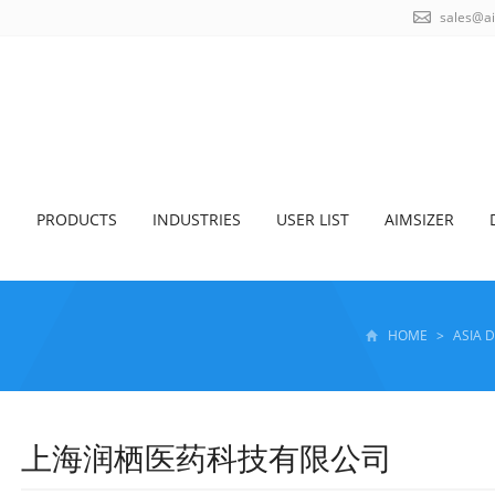
sales@a
S
PRODUCTS
INDUSTRIES
USER LIST
AIMSIZER
HOME
>
ASIA 
上海润栖医药科技有限公司