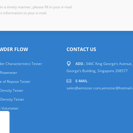
n a timely manner, please fill in your e-mail
t information to your e-mail.
WDER FLOW
CONTACT US
er Characteristics Tester
ADD.
: 346C King George’s Avenue,
George’s Building, Singapore 208577
 Flowmeter
E-MAIL
:
e of Repose Tester
sales@aimsizer.com,aimsizer@hotmail
Density Tester
 Density Tester
t Volumeter