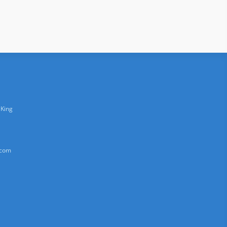
 King
.com