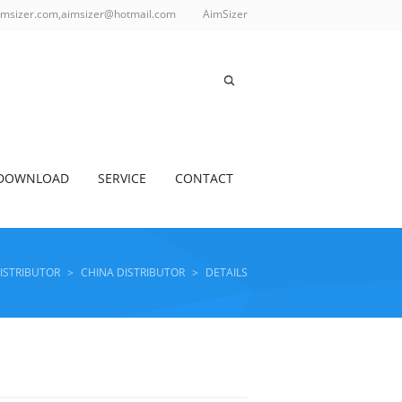
imsizer.com,aimsizer@hotmail.com
AimSizer
DOWNLOAD
SERVICE
CONTACT
DISTRIBUTOR
>
CHINA DISTRIBUTOR
>
DETAILS