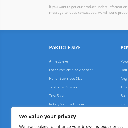
If you want to get our product update information i
message to let us contact you, we will send produc
PARTICLE SIZE
PO
Air Jet Sieve
Powd
Laser Particle Size Analyzer
Hall
Fisher Sub Sieve Sizer
Angl
Test Sieve Shaker
Tap 
Test Sieve
Bulk
Rotary Sample Divider
Scot
We value your privacy
We use cookies to enhance your browsing experience,